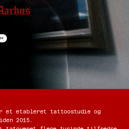
Aarhus
MESSENGER
r et etableret tattoostudie og 
iden 2015.
i tatoveret flere tusinde tilfredse 