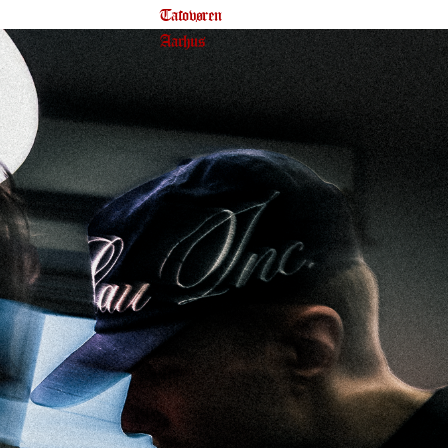
Tatovøren 
Aarhus