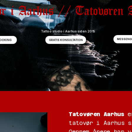
ør i Aarhus // Tatovøren 
Tattoo studio i Aarhus siden 2015
GRATIS KONSULTATION
BOOKING
Tatovøren Aarhus
 e
tatovør i Aarhus s
Gennem årene har v